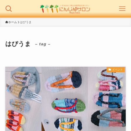
ホーム
はぴうま
はぴうま
– tag –
イベント