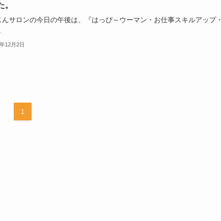
た。
じんサロンの今日の午後は、『はっぴ～ウーマン・お仕事スキルアップ
.
3年12月2日
1