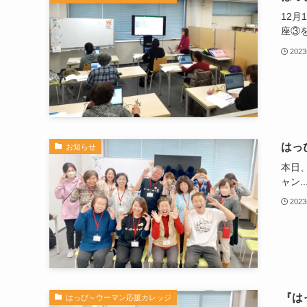
12
座③を
202
はっ
お知らせ
本日
ャン..
202
『は
はっぴ～ウーマン応援カレッジ