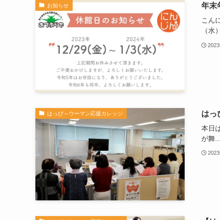
年末
お知らせ
こんに
（水）
202
はっ
はっぴ～ウーマン応援カレッジ
本日
が舞..
202