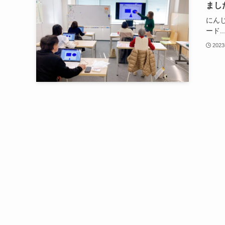
まし
にん
ード..
202