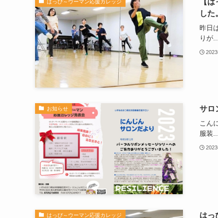
【は
はっぴ～ウーマン応援カレッジ
した
昨日
りが..
202
サロ
お知らせ
こん
服装..
202
はっ
はっぴ～ウーマン応援カレッジ