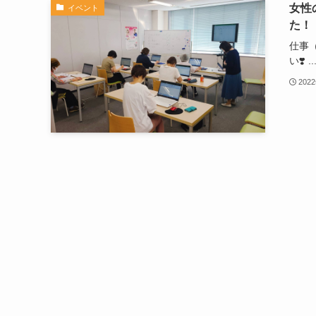
女性
イベント
た！
仕事
い❣️ ..
202