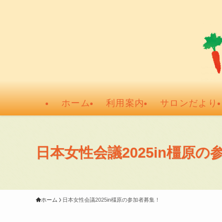
ホーム
利用案内
サロンだより
日本女性会議2025in橿原の
ホーム
日本女性会議2025in橿原の参加者募集！