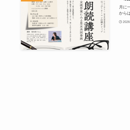
月に
からは.
202