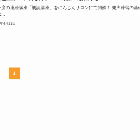
一度の連続講座「朗読講座」をにんじんサロンにて開催！ 発声練習の基
..
6年4月21日
1