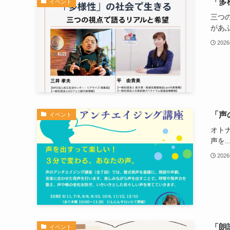
「多
イベント
三つ
があふ.
202
「声
イベント
オト
声を..
202
「朗
イベント