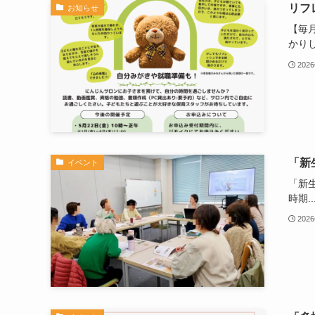
リフ
お知らせ
【毎
かりし.
202
「新
イベント
「新
時期..
202