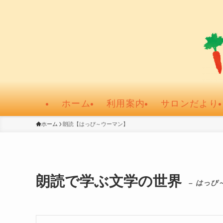
ホーム
利用案内
サロンだより
ホーム
朗読【はっぴ～ウーマン】
朗読で学ぶ文学の世界
– はっぴ