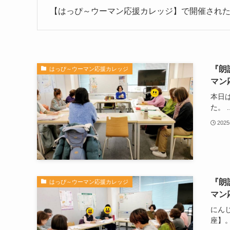
【はっぴ～ウーマン応援カレッジ】で開催され
『朗
はっぴ～ウーマン応援カレッジ
マン応
本日
た。 ​..
202
『朗
はっぴ～ウーマン応援カレッジ
マン応
にん
座】。.