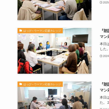
202
『朗
はっぴ～ウーマン応援カレッジ
マン
本日
した。.
202
『朗
はっぴ～ウーマン応援カレッジ
マン
本日
た。２