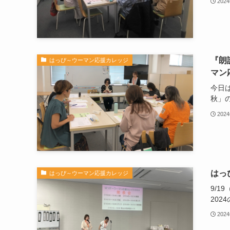
202
『朗
はっぴ～ウーマン応援カレッジ
マン
今日
秋」の.
202
はっ
はっぴ～ウーマン応援カレッジ
9/
2024の
202