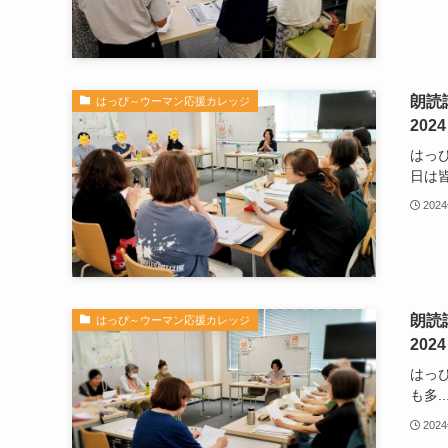
朗読
はっぴ～ウーマン応援カレッジ
202
はっ
日は皆.
202
朗読
はっぴ～ウーマン応援カレッジ
202
はっ
も多..
202