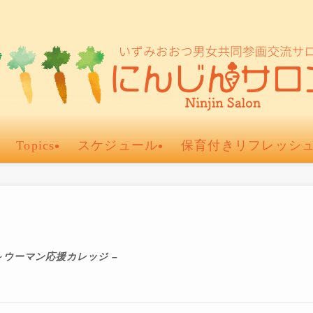
Topics
スケジュール
保育付きリフレッシ
～ウーマン応援カレッジ –