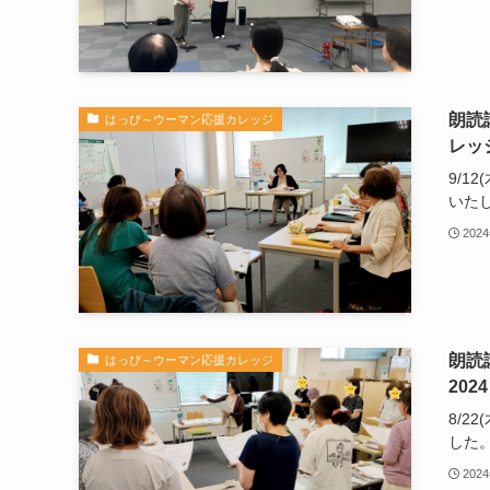
朗読
はっぴ～ウーマン応援カレッジ
レッジ
9/1
いたし.
202
朗読
はっぴ～ウーマン応援カレッジ
202
8/2
した。.
202