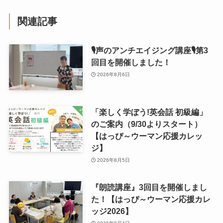
関連記事
🎙声のアンチエイジング講座🎙第3
回目を開催しました！
2026年8月6日
「楽しく学ぼう!英会話 初級編」
のご案内（9/30よりスタート）
【はっぴ～ウーマン応援カレッ
ジ】
2026年8月5日
『朗読講座』3回目を開催しまし
た！【はっぴ～ウーマン応援カレ
ッジ2026】