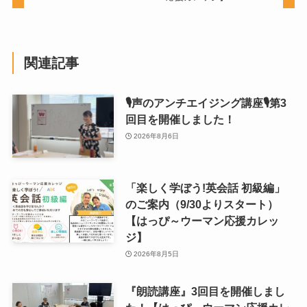
関連記事
🎙声のアンチエイジング講座🎙第3
回目を開催しました！
2026年8月6日
「楽しく学ぼう!英会話 初級編」
のご案内（9/30よりスタート）
【はっぴ～ウーマン応援カレッ
ジ】
2026年8月5日
『朗読講座』3回目を開催しまし