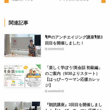
関連記事
🎙声のアンチエイジング講座🎙第3
回目を開催しました！
2026年8月6日
「楽しく学ぼう!英会話 初級編」
のご案内（9/30よりスタート）
【はっぴ～ウーマン応援カレッ
ジ】
2026年8月5日
『朗読講座』3回目を開催しまし