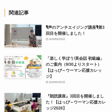
関連記事
🎙声のアンチエイジング講座🎙第3
回目を開催しました！
2026年8月6日
「楽しく学ぼう!英会話 初級編」
のご案内（9/30よりスタート）
【はっぴ～ウーマン応援カレッ
ジ】
2026年8月5日
『朗読講座』3回目を開催しまし
た！【はっぴ～ウーマン応援カレ
ッジ2026】