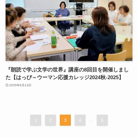
『朗読で学ぶ文学の世界』講座の8回目を開催しまし
た【はっぴ～ウーマン応援カレッジ2024秋-2025】
2025年6月13日
1
2
3
4
...
6