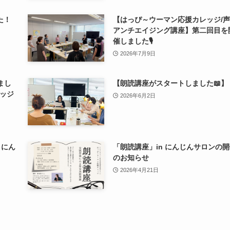
た！
【はっぴ～ウーマン応援カレッジ/
アンチエイジング講座】第二回目を
催しました🎙
2026年7月9日
まし
【朗読講座がスタートしました📖】
ッジ
2026年6月2日
 にん
「朗読講座」in にんじんサロンの
のお知らせ
2026年4月21日