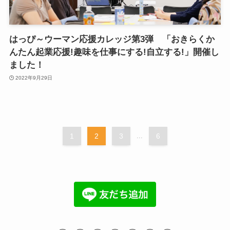
はっぴ～ウーマン応援カレッジ第3弾 「おきらくか
んたん起業応援!趣味を仕事にする!自立する!」開催し
ました！
2022年9月29日
1
2
3
...
6